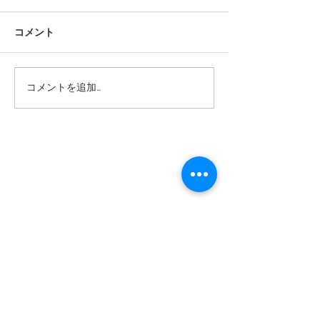
コメント
九州ツアー
Night Train Test Ride
コメントを追加…
Event